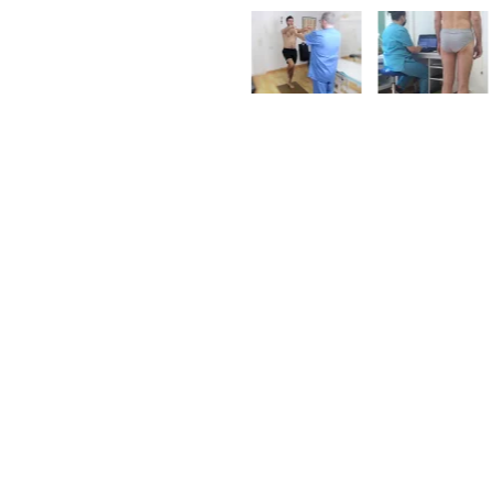
Dirección
Contacto
Siguen
Carrer de Sant
info@moraquer.com
Quintí, 33,
934 55 16 45
Entresuelo 2ª
615 93 73 15
08041 Barcelona