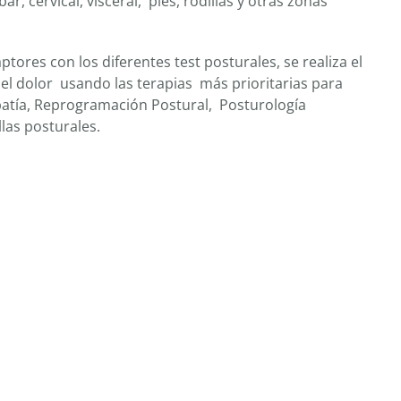
ar, cervical, visceral, pies, rodillas y otras zonas
ptores con los diferentes test posturales, se realiza el
el dolor usando las terapias más prioritarias para
opatía, Reprogramación Postural, Posturología
las posturales.